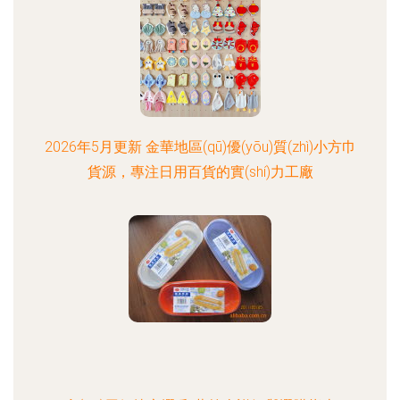
2026年5月更新 金華地區(qū)優(yōu)質(zhì)小方巾
貨源，專注日用百貨的實(shí)力工廠