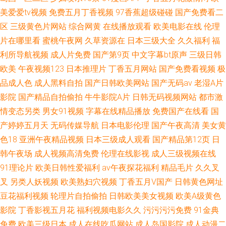
美爱爱tv视频
免费五月丁香视频
97香蕉超级碰碰
国产免费看二
区
三级黄色片网站
综合网黄
在线播放观看
欧美电影在线
伦理
片在哪里看
蜜桃午夜网
久草资源在
日本三级大全
久久福利
福
利所导航视频
成人片免费
国产第9页
中文字幕bt原声
三级日韩
欧美
午夜视频123
日本推理片
丁香五月网站
国产免费看视频
极
品成人色
成人黑料自拍
国产日韩欧美网站
国产无码av
老湿A片
影院
国产精品自拍偷拍
牛牛影院A片
日韩无码视频网站
都市激
情变态另类
男女91视频
字幕在线精品播放
免费国产在线看
国
产婷婷五月天
无码传媒导航
日本电影伦理
国产午夜高清
美女黄
色18
亚洲午夜精品视频
日本三级成人观看
国产精品第12页
日
韩午夜场
成人视频高清免费
伦理在线影视
成人三级视频在线
91理论片
欧美日韩性爱福利
av午夜探花福利
精品毛片
久久叉
叉
另类人妖视频
欧美熟妇穴视频
丁香五月V国产
日韩黄色网址
豆花福利视频
轮理片自拍偷拍
日韩欧美美女视频
欧美A级黄色
影院
丁香影视五月花
福利视频电影久久
污污污污免费
91金典
免费
欧美三级日本
成人在线吃瓜网站
成人岛国影院
成人动漫二