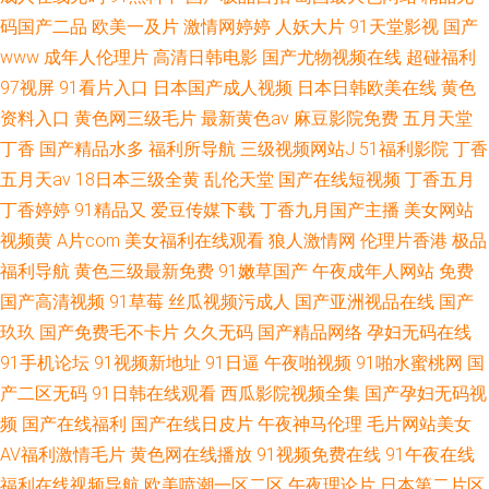
码国产二品
欧美一及片
激情网婷婷
人妖大片
91天堂影视
国产
www
成年人伦理片
高清日韩电影
国产尤物视频在线
超碰福利
97视屏
91看片入口
日本国产成人视频
日本日韩欧美在线
黄色
资料入口
黄色网三级毛片
最新黄色av
麻豆影院免费
五月天堂
丁香
国产精品水多
福利所导航
三级视频网站J
51福利影院
丁香
五月天av
18日本三级全黄
乱伦天堂
国产在线短视频
丁香五月
丁香婷婷
91精品又
爱豆传媒下载
丁香九月国产主播
美女网站
视频黄
A片com
美女福利在线观看
狼人激情网
伦理片香港
极品
福利导航
黄色三级最新免费
91嫩草国产
午夜成年人网站
免费
国产高清视频
91草莓
丝瓜视频污成人
国产亚洲视品在线
国产
玖玖
国产免费毛不卡片
久久无码
国产精品网络
孕妇无码在线
91手机论坛
91视频新地址
91日逼
午夜啪视频
91啪水蜜桃网
国
产二区无码
91日韩在线观看
西瓜影院视频全集
国产孕妇无码视
频
国产在线福利
国产在线日皮片
午夜神马伦理
毛片网站美女
AV福利激情毛片
黄色网在线播放
91视频免费在线
91午夜在线
福利在线视频导航
欧美喷潮一区二区
午夜理论片
日本第二片区