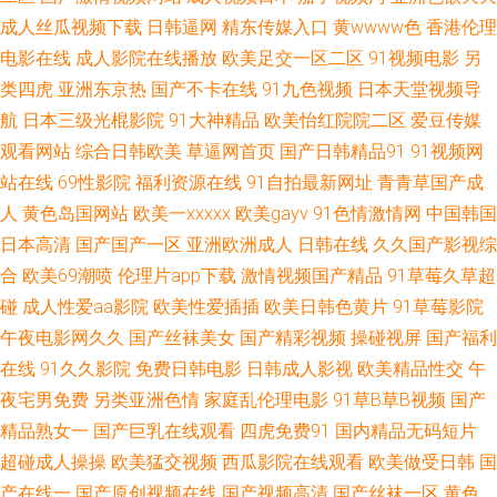
成人丝瓜视频下载
日韩逼网
精东传媒入口
黄wwww色
香港伦理
香蕉黄色片 91黄频 超碰在线98草 久草福利资源在线 欧洲免费三级片 视频网
电影在线
成人影院在线播放
欧美足交一区二区
91视频电影
另
类四虎
亚洲东京热
国产不卡在线
91九色视频
日本天堂视频导
站18污 亚洲午夜激情网站 97超碰超碰在线 超碰人人草73 国产黑丝97 九九
航
日本三级光棍影院
91大神精品
欧美怡红院院二区
爱豆传媒
观看网站
综合日韩欧美
草逼网首页
国产日韩精品91
91视频网
大香蕉 欧美做爱精品 色色欧美男人天堂 亚洲色中色电网站 91茄子 www激
站在线
69性影院
福利资源在线
91自拍最新网址
青青草国产成
情五月 国产日韩综合三区 久久五月大香蕉 欧美性爱天天影院 三级午夜在线
人
黄色岛国网站
欧美一xxxxx
欧美gayv
91色情激情网
中国韩国
日本高清
国产国产一区
亚洲欧洲成人
日韩在线
久久国产影视综
伊人AV激情 97人人人人人 超碰在线97青青 国产午夜伦鲁鲁 美女做爱视频久
合
欧美69潮喷
伦理片app下载
激情视频国产精品
91草莓久草超
碰
成人性爱aa影院
欧美性爱插插
欧美日韩色黄片
91草莓影院
久 婷婷综合色色网 伊人成人999 91婷婷射 超碰玖玖 国产自拍第六页 美女抠
午夜电影网久久
国产丝袜美女
国产精彩视频
操碰视屏
国产福利
在线
91久久影院
免费日韩电影
日韩成人影视
欧美精品性交
午
逼自拍 日本不卡一三区 婷婷成人伊人网 91传媒熊猫 a片三级片 久草资源福
夜宅男免费
另类亚洲色情
家庭乱伦理电影
91草B草B视频
国产
利在线 欧美性爱伊人 天天操天天添 91海角 av资源网站搜索 国产成人午夜福
精品熟女一
国产巨乳在线观看
四虎免费91
国内精品无码短片
超碰成人操操
欧美猛交视频
西瓜影院在线观看
欧美做受日韩
国
利 久久大香蕉伊人 青青草视频 婷婷成人网导航 中文字幕国产主播 97人人舔
产在线一
国产原创视频在线
国产视频高清
国产丝袜一区
黄色