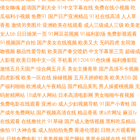
倩女幽魂
超清国产剧大全
91中文字幕在线
免费在线小视频
吃
人91 日本色图东方 香蕉在线观看 91新人福利 大香蕉伊人毛 黄涩91大片 欧
瓜福利小视频
免费91
国产日产亚洲精品
91社在线高清
人人草
香蕉
激情另类图片
亚洲欧美在线观看
成人三级成人三级
欧美老
美日韩A级 丝袜AV五月天堂 91含羞草网站 成人a∨∨在线 欧美乱日 黄色网子
女人bb
日日操第一页
91网豆花视频
91福利剧场
免费影视观看
91视频国产自拍
国产美女在线视频
欧美又大
无码四虎
女同激
日韩欧美A片 91大片在线观看 超碰激情人妻在线 黄色电影小说网站 欧美一A
吻视频
极品性爱导航
欧美国产拳交喷奶
中文字幕第三页
超碰成
一片传媒 一区一区精华液 超碰福利影院 激情影院海角 日本免费www 亚洲午
人影视
欧美日韩中文一区
手机看片1204
91色快播
福利撸影院
激情五月天国产
综合网五月天
美女主播青草
国产高清不卡视频
夜久久 97资源网色色 国产观看 男人的天堂阴色网 天天操B网 91免费性爱网
四虎影视
欧美一区在线
操碰视频
五月天婷婷欧美
欧美大BB
国
产福利啪啪
欧洲成人午夜精品
国产精品美乳
男人操蜜桃视频
无
日韩123AV 91黄色废料 成人毛片网址 激情文学天美 日韩色网wy 综合精品系
码射精网站
18成年人网站
日本高清电影网
男女啪啪午夜视频
免费电影在线观看
亚洲ab
成人少妇视频导航
91国产小青蛙
国
列 wwwcn激情 国产资源网 欧美日韩123区 午夜老司机电影网 ts性爱 久久欧
产成年免费网站
国产视频高清在线
精品香蕉
求a片网址
麻豆tv
在线观看
在线撸丝片
91草碰
国产成人激情视频
黑料吃瓜精品
洲精品 日韩一级免费视频 91大神精品 大香蕉777西瓜 久久大伊人 日韩A在
偷拍
91大神合集
成人拍拍拍免费
香港伦理剧
日韩大片观看网
线中文 尤物导航福利 wwwqv美女 午夜少妇码 俺去也激情综合网 激情试看三
址
日韩免费电影
91羞羞视频
国产网站
青草全福视在线
性导航