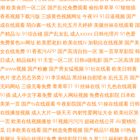
潮
欧美肏屄一区二区
国产乱伦免费观看
偷拍草草草
97狠狠插
香蕉视频下载污版
三级黄色视频网址
午夜99
91日逼视频
国产
成在线观看
萌白酱一线天
乱伦五月天婷婷
美腿丝袜在线观看
国
产精品3p
91综合碰
国产乱女乱
成人xxxxx
日韩伦理片
91色爱
免费黄色av网址
欧美肥老妇
欧美在线tv
加勒比在线视屏
国产美
女在线免费
91香蕉污APP
国产高清自拍一区
第一页草草影院
韩
日成人
精品福利
91天堂一区二区
日韩a级电影
国产二区高清
国
产www视频
国产粉嫩
国产男女猛视频
91社在线看
欧美日韩黄
色片
变态另态另类2
91李宗精品
黑丝袜自慰喷水
乱伦五月
国产
无码网站
三级无毒免费
青青草51
91丝袜在线
91九色在线观看
91插
成人中文字幕免费
成年人网站视频
免费在线影院
日本欧
美第一页
国产ts在线观看
午夜影院国产在线
91操在线观看
日韩
在线播放视频
成人大片一级天天
内射性爱网址大全
欧美社区第
一页
欧美在线视频播放
91视频污污污
超碰在线公开
AV蜜桃吃
瓜
日本欧美在线看
国产精选免费视频
国产精品91视频
69热最
新网址
无码白丝强行免费
激情影院日韩
久草123
福利欧美在线