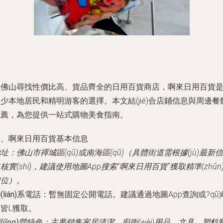
在佛山尋找性價比高、貨品齊全的日用百貨商店，啊來日用百貨
少本地居民和精明游客的選擇。本文結(jié)合店鋪信息與周邊餐
推薦，為您提供一站式購物美食指南。
一、啊來日用百貨基本信息
地址
：佛山市禪城區(qū)或南海區(qū)（具體街道需根據(jù)最新信
核實(shí)，建議使用地圖App搜索“啊來日用百貨”獲取精準(zhǔn
定位）。
(lián)系電話
：暫無固定公開電話。建議通過地圖App查詢或?qū)
皆L獲取。
(jīng)營特色
：主要銷售家居清潔、廚衛(wèi)用品、文具、塑料