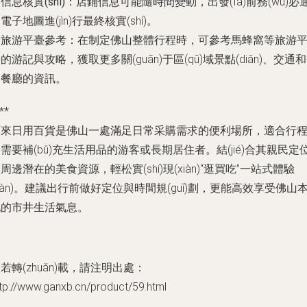
.
信息核實(shí)
：店鋪信息可能隨時間變動，出發(fā)前務(wù)必
電子地圖進(jìn)行最終核實(shí)。
.
旅游平臺參考
：在制定佛山整體行程時，可參考馬蜂窩等旅游
的游記與攻略，獲取更多關(guān)于區(qū)域景點(diǎn)、交通
門餐廳的資訊。
**
啊來日用百貨是佛山一處滿足日常采購需求的便利場所，適合行
需要補(bǔ)充生活用品的游客或長期居住者。結(jié)合其親民定
周邊潛在的美食資源，輕松實(shí)現(xiàn)“逛買吃”一站式體驗
yàn)。建議出行前做好定位與時間規(guī)劃，更能高效享受佛山
地的市井生活氣息。
若轉(zhuǎn)載，請注明出處：
tp://www.ganxb.cn/product/59.html