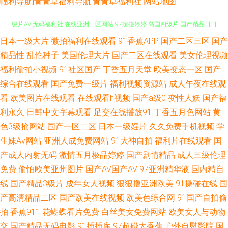
幅利导航|青青草福利导航|青青草福利社
网站地图
日本一级大片
微拍福利在线观看
91香蕉APP
国产二区三区
国产
美女被草软件 午夜欧美伦 狠狠涩夜夜 欧美www在线看 欧洲操逼艺术 日韩三
精品性
乱伦种子
美国伦理大片
国产二区在线观看
美女伦理视频
级片AV 无码福利社 在线亚洲一区网站 97超碰婷婷 岛国四级片 国产精品日日
福利偷拍小视频
91社区国产
丁香五月天堂
欧美变态一区
国产
综合在线观看
国产免费一级片
福利视频资源站
成人午夜在线观
摸 欧美插B欧美系列 日本婷婷 亚洲区bt国产 AV日韩网址 国产精品爱久久 美
看
欧美图片在线观看
在线观看h视频
国产a级0
变性人妖
国产福
利永久
日韩中文字幕观看
足交在线播放91
丁香五月色网站
黄
女福利视频导航 日韩脚交在线 无码日日 在线观看av 91入在线观看 99热色
色3级抢网站
国产一区二区
日本一级婬片
久久免费手机视频
学
生妹Av网站
亚洲人成免费网站
91大神自拍
福利片在线观看
国
超碰碰av 狼友免费福利 欧美日韩A片 国产福利漂漂网 欧美色中色5 日韩黄色
产成人内射无码
激情五月极品婷婷
国产剧情精品
成人三级伦理
免费
偷怕欧美亚州图片
国产AV国产AV
97亚洲精华液
国内精自
AV网站 婷婷亚洲色 91国产白浆高潮 91在线porn 操素人妻 成人视频香蕉 国
线
国产精品3级片
成年女人视频
狠狠撸亚洲欧美
91操碰在线
国
产三级视频 精品aa福利 美女视频不卡 日本人妻毛片 污视频在线下载 亚洲天
产高清精品二区
国产欧美在线视频
欧美色综合网
91国产自拍偷
拍
香蕉911
花蝴蝶看片免费
白丝美女免费网站
欧美女人与动物
黄色天堂 丰满人妻无码 韩国激情四射 蜜桃av先锋影院 五月天娱乐黄站 影音
交
国产精品无码电影
91插插库
97超碰大香蕉
户外自慰影院
国