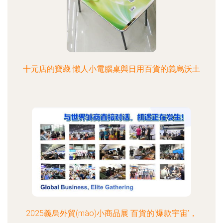
十元店的寶藏 懶人小電腦桌與日用百貨的義烏沃土
2025義烏外貿(mào)小商品展 百貨的‘爆款宇宙’，