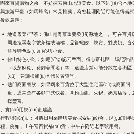
啊來百貨購物之余，不妨探索佛山地道美食。以下結(jié)合本地
碑與旅游平臺（如馬蜂窩）常見推薦，為您梳理附近可能值得嘗
的餐飲選擇：
地道粵菜/早茶
：佛山是粵菜重要發(fā)源地之一。可在百貨
周邊搜尋老字號茶樓或酒樓，品嘗蝦餃、燒賣、雙皮奶、盲
餅等特色點(diǎn)心與小食。
佛山特色小吃
：如應(yīng)記云吞面、得心齋扎蹄、輝記甜
（以芝麻糊、豬腳姜聞名）等，這些店鋪可能分散在各街區
(qū)，建議根據(jù)具體位置查詢。
熱門商圈餐飲
：如果啊來百貨位于大型住宅區(qū)或商圈附
近，通常會有各類中式快餐、粥粉面飯、火鍋、奶茶店等，
擇豐富。
、實(shí)用規(guī)劃建議
.
行程聯(lián)動
：可將日用采購與美食探索結(jié)合，規(guī)劃半
程。例如，上午逛百貨補(bǔ)貨，中午在附近老字號用餐。