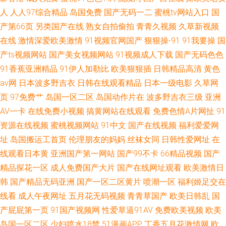
人
人人97综合精品
岛国免费
国产无码一二
蜜桃tv网站入口
国
产第66页
另类国产在线
熟女自拍偷拍
青青久视频
久草新视频
在线
激情深爱欧美激情
91视频官网国产
狠狠操-91
91我要操
国
产ts视频网站
国产美女视频网站
91视频成人下载
国产无码色色
91香蕉亚洲精品
91伊人加勒比
欧美狠狠插
日韩精品高清
黄色
av网
日本波多野吉衣
日韩在线观看精品
日本一级电影
久草网
页
97免费艹
岛国一区二区
岛国动作片在
波多野吉衣三级
亚洲
AV一卡
在线免费小视频
搞黄网站在线观看
免费色情A片网扯
91
资源在线视频
蜜桃视频网站
91中文
国产在线视频
福利爱爱网
址
岛国搬运工首页
伦理朋友的妈妈
丝袜女同
日韩性爱网址
在
线观看日本黄
亚洲国产第一网站
国产99不卡
66精品视频
国产
精品探花一区
成人免费国产大片
国产在线网址观看
欧美激情日
韩
国产精品无码亚洲
国产一区二区黄片
喷潮一区
福利姬足交在
线看
成人午夜网址
五月花无码视频
青青草国产
欧美日韩乱
国
产屁屁第一页
91国产视频网
性爱草逼91AV
免费欧美视频
欧美
岛国一区二区
少妇喷水18禁
51漫画APP
丁香五月花激情网
欧