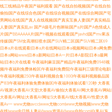
线三线|精品午夜国产福利观看
国产在线自拍视频|国产在线自拍
偷拍|国产在线综合色|国产在线综合视频|国产在线综合网|国产宅
男网站在线|国产真人在线视频|国产真实互换人妻|国产真实精品
人妻|国产真实乱av
国产A级毛片色咪味|国产a片|国产A色情成人
片|国产BBAAAAA片|国产H视频在线观看|国产javhd|国产mv果冻
传媒|国产SM女高潮狂喷水|国产SUV精二区|国产SUV精二区69
日本a片在线观看|日本a片在线网站|日本a视频网站|日本a网免费|
日本a网站www|日本a新网站|日本A一片|日本A影院|日本a最网
站|日本b片在线看
午夜福利麻豆国产精品|午夜福利免费0948视
频|午夜福利免费体检区|午夜福利免费院|午夜福利三级理论电影|
午夜福利视频250|午夜福利视频合集1000|午夜福利视频极品国
产83|午夜福利体验免费体验区|午夜福利体验试看120秒
大香蕉
AV视屏|大香蕉AV天堂|大香蕉AV偷拍|大香蕉AV网|大香蕉AV网站|
大香蕉AV网址|大香蕉AV网址5|大香蕉AV线|大香蕉AV性爱|大香
蕉Av一
www尤物avcc|www尤物com|www尤物视频|www尤物
在线|www中日韩人妻AV|www资源AV|www自拍com|白浆AV东