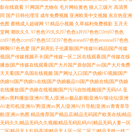
影在线观看
91网国产尤物在
毛片网站黄色
狼人三级片
高清男
同
国产日韩伦理淫
成年免费视频
亚洲欧美中文视频
东京热亚洲
色图
蜜桃成人超碰网
91精品小视频
久草福利免费视影
五月天
堂网
潮吹久久
97色色99久久|97色色a片|97色色C0m|97色色
cn|97色色com|97色色SESE|97色色www|97色色wwww|97色色
啊啊|97色色爱
国产厨房乱子伦露脸|国产传媒86精品|国产传媒
视|国产传媒视频不卡|国产传媒一区二区在线观看|国产传媒在线
播放|国产传媒在线观看|国产大片国产原创国产av|国产大片免费
天天看|国产岛国在线视频
国产网址入口|国产伪娘HD视频|国产
伪娘ts|国产伪娘ts在线|国产伪娘极品ts|国产伪娘在线|国产伪娘
在线播放|国产伪娘在线视频|国产污污自拍视频|国产无码AA
亚
洲av黑料播放|亚洲AV黑人|亚洲av极品影视|亚洲AV狼论坛|亚洲
AV老司机|亚洲AV男|亚洲av男人|亚洲AV片导航|亚洲av青青草导
航|亚洲av热图
精品推荐国产精品店|精品无码国产欧美在线|精品
无码久久|精品无码久久视频|精品无码乱码AV|精品无码人妻一区
二区|精品无人乱码高清|精品无人区一区二区三|精品无线一线二