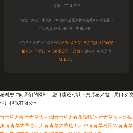
電話：0714-38**
地址：大冶市東風(FĒNG)路街道羅家橋大道藍(LÁN)花語小
區(QŪ)200號6棟-1號（申報承諾）
COPYRIGHT © 2026
WWW.GANXB.CN
日用百貨
大冶市琛
倫實(SHÍ)商貿(MÀO)有限公司
日用百貨
版權(QUÁN)所有
SITEMAP
感谢您访问我们的网站，您可能还对以下资源感兴趣：周口收鞍
信用担保有限公司
青青草大香|青青草大香蕉|青青草大香蕉猫咪AV|青青草大香蕉视
频|青青草大香蕉伊人|青青草大香蕉伊人99|青青草岛国av|青青草