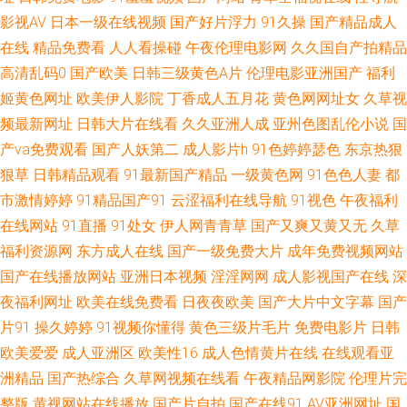
影视AV
日本一级在线视频
国产好片浮力
91久操
国产精品成人
级 日本精品人妖五区 亚洲一区97色 AV按摩影院 国产精品第99 欧美精品爱
在线
精品免费看
人人看操碰
午夜伦理电影网
久久国自产拍精品
高清乱码0
国产欧美
日韩三级黄色A片
伦理电影亚洲国产
福利
爱 婷婷社区老牛 avav爱豆久 后入大屁股在线 人人超碰人人 亚洲一二三 av福
姬黄色网址
欧美伊人影院
丁香成人五月花
黄色网网址女
久草视
频最新网址
日韩大片在线看
久久亚洲人成
亚州色图乱伦小说
国
利网址 国产视频在线观看 欧美性爱日本 午夜无码av网站 AA福利影院 激情内
产va免费观看
国产人妖第二
成人影片h
91色婷婷瑟色
东京热狠
狠草
日韩精品观看
91最新国产精品
一级黄色网
91色色人妻
都
射欧美 日本中文字幕成人 91高清视频在线 大香蕉伊人AV网 老司机福利天堂
市激情婷婷
91精品国产91
云涩福利在线导航
91视色
午夜福利
婷婷五月天成人网 91在线观看视频 国产精品久久码一 欧美午夜激情影院 18
在线网站
91直播
91处女
伊人网青青草
国产又爽又黄又无
久草
福利资源网
东方成人在线
国产一级免费大片
成年免费视频网站
网页禁解衣 成人电影A片 巨乳福利导航 偷拍美女自蔚图 99导航 激情在线网
国产在线播放网站
亚洲日本视频
淫淫网网
成人影视国产在线
深
夜福利网址
欧美在线免费看
日夜夜欧美
国产大片中文字幕
国产
日本综合无码 69人人 东京热av在线 欧美久久成人网站 伊人影院大香蕉 成人
片91
操久婷婷
91视频你懂得
黄色三级片毛片
免费电影片
日韩
欧美爱爱
成人亚洲区
欧美性16
成人色情黄片在线
在线观看亚
性视频 超碰97人 久热久热 五月婷婷大香蕉 av入口在线韩国 韩日探花影视
洲精品
国产热综合
久草网视频在线看
午夜精品网影院
伦理片完
日本黄123区 91免费看片白丝 国产草草浮力影院 欧美色老精品 亚洲成人午
整版
黄视网站在线播放
国产片自拍
国产在线91
AV亚洲网址
国