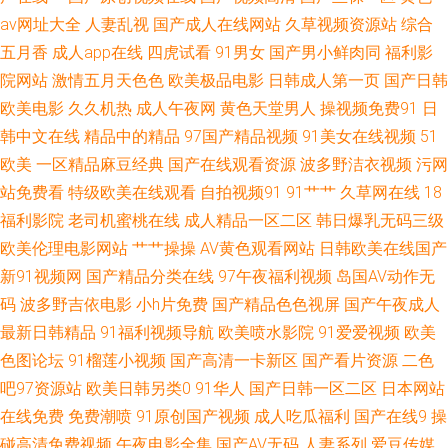
av网址大全
人妻乱视
国产成人在线网站
久草视频资源站
综合
成人视频香蕉 久草视频国产 人妻久久精品成人 午夜成人色网 91秘密入口 成
五月香
成人app在线
四虎试看
91男女
国产男小鲜肉同
福利影
院网站
激情五月天色色
欧美极品电影
日韩成人第一页
国产日韩
人午夜剧场av 九九视频在线 欧美性爱日本 婷婷午夜 91双飞在线 丰满人妻影
欧美电影
久久机热
成人午夜网
黄色天堂男人
操视频免费91
日
韩中文在线
精品中的精品
97国产精品视频
91美女在线视频
51
片 久久国产精品 人妻69麻豆 天天天天操 在线播放黑丝91 97福利导航 成人
欧美
一区精品麻豆经典
国产在线观看资源
波多野洁衣视频
污网
AV久人亚洲 国产足交网站 老湿机69福利社 日韩三级欧美三级 91蜜桃臀 超
站免费看
特级欧美在线观看
自拍视频91
91艹艹
久草网在线
18
福利影院
老司机蜜桃在线
成人精品一区二区
韩日爆乳无码三级
碰老湿机 韩国性爱网 欧美日韩肏屄 色爺爺网站视频 综合网爱豆 AV无码福利
欧美伦理电影网站
艹艹操操
AV黄色观看网站
日韩欧美在线国产
新91视频网
国产精品分类在线
97午夜福利视频
岛国AV动作无
国产第一页影院 蜜芽淫秽网 色色资源战 伊人网成人在线 99狼友视频 国产不
码
波多野吉依电影
小h片免费
国产精品色色视屏
国产午夜成人
最新日韩精品
91福利视频导航
欧美喷水影院
91爱爱视频
欧美
卡1 老司机午夜成人 日韩乱轮网站 亚洲天堂在线视频 99超碰精品 豆花社区
色图论坛
91榴莲小视频
国产高清一卡新区
国产看片资源
二色
吧97资源站
欧美日韩另类0
91华人
国产日韩一区二区
日本网站
视频 久久青青视频 日本A片色情网站 亚洲性爱欧美色图 97人人在线 丁香五
在线免费
免费潮喷
91原创国产视频
成人吃瓜福利
国产在线9
操
月影院 精品呦呦呦 人妖av 香蕉视频黄 91视频工厂 丰满人妻一区二区 久久
碰高清免费视频
午夜电影全集
国产AV无码
人妻系列
爱豆传媒