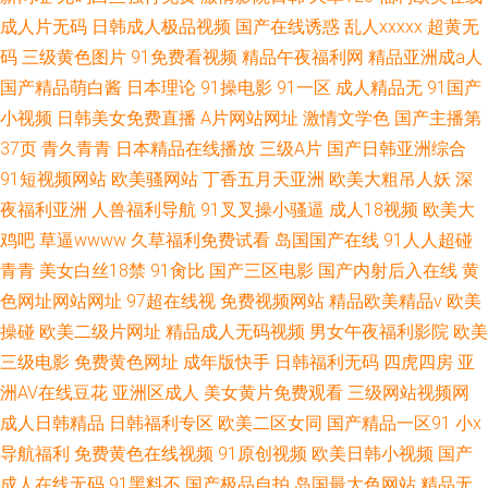
成人片无码
日韩成人极品视频
国产在线诱惑
乱人xxxxx
超黄无
码
三级黄色图片
91免费看视频
精品午夜福利网
精品亚洲成a人
国产精品萌白酱
日本理论
91操电影
91一区
成人精品无
91国产
小视频
日韩美女免费直播
A片网站网址
激情文学色
国产主播第
37页
青久青青
日本精品在线播放
三级A片
国产日韩亚洲综合
91短视频网站
欧美骚网站
丁香五月天亚洲
欧美大粗吊人妖
深
夜福利亚洲
人兽福利导航
91叉叉操小骚逼
成人18视频
欧美大
鸡吧
草逼wwww
久草福利免费试看
岛国国产在线
91人人超碰
青青
美女白丝18禁
91肏比
国产三区电影
国产内射后入在线
黄
色网址网站网址
97超在线视
免费视频网站
精品欧美精品v
欧美
操碰
欧美二级片网址
精品成人无码视频
男女午夜福利影院
欧美
三级电影
免费黄色网址
成年版快手
日韩福利无码
四虎四房
亚
洲AV在线豆花
亚洲区成人
美女黄片免费观看
三级网站视频网
成人日韩精品
日韩福利专区
欧美二区女同
国产精品一区91
小x
导航福利
免费黄色在线视频
91原创视频
欧美日韩小视频
国产
成人在线无码
91黑料不
国产极品自拍
岛国最大色网站
精品无