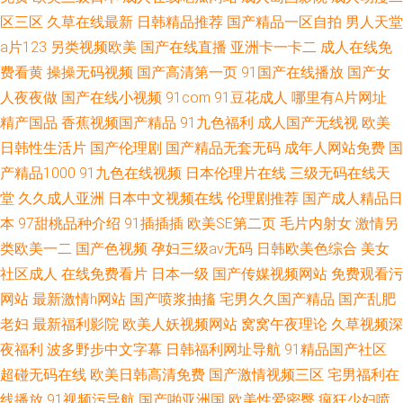
区三区
久草在线最新
日韩精品推荐
国产精品一区自拍
男人天堂
a片123
另类视频欧美
国产在线直播
亚洲卡一卡二
成人在线免
费看黄
操操无码视频
国产高清第一页
91国产在线播放
国产女
人夜夜做
国产在线小视频
91com
91豆花成人
哪里有A片网址
精产国品
香蕉视频国产精品
91九色福利
成人国产无线视
欧美
日韩性生活片
国产伦理剧
国产精品无套无码
成年人网站免费
国
产精品1000
91九色在线视频
日本伦理片在线
三级无码在线天
堂
久久成人亚洲
日本中文视频在线
伦理剧推荐
国产成人精品日
本
97甜桃品种介绍
91插插插
欧美SE第二页
毛片内射女
激情另
类欧美一二
国产色视频
孕妇三级av无码
日韩欧美色综合
美女
社区成人
在线免费看片
日本一级
国产传媒视频网站
免费观看污
网站
最新激情h网站
国产喷浆抽搐
宅男久久国产精品
国产乱肥
老妇
最新福利影院
欧美人妖视频网站
窝窝午夜理论
久草视频深
夜福利
波多野步中文字幕
日韩福利网址导航
91精品国产社区
超碰无码在线
欧美日韩高清免费
国产激情视频三区
宅男福利在
线播放
91视频污导航
国产啪亚洲国
欧美性爱密臀
疯狂少妇喷