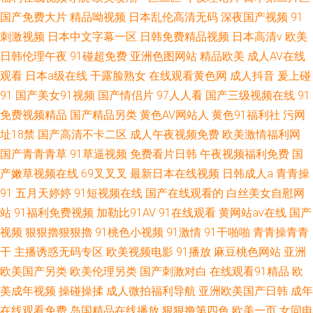
国产免费大片
精品呦视频
日本乱伦高清无码
深夜国产视频
91
刺激视频
日本中文字幕一区
日韩免费精品视频
日本高清v
欧美
日韩伦理午夜
91碰超免费
亚洲色图网站
精品欧美
成人AV在线
观看
日本a级在线
干露脸熟女
在线观看黄色网
成人抖音
爰上碰
91
国产美女91视频
国产情侣片
97人人看
国产三级视频在线
91
免费视频精品
国产精品另类
黄色AV网站人
黄色91福利社
污网
址18禁
国产高清不卡二区
成人午夜视频免费
欧美激情福利网
国产青青青草
91草逼视频
免费看片日韩
午夜视频福利免费
国
产嫩草视频在线
69叉叉叉
最新日本在线视频
日韩成人a
青青操
91
五月天婷婷
91短视频在线
国产在线观看的
白丝美女自慰网
站
91福利免费视频
加勒比91AV
91在线观看
黄网站av在线
国产
视频
狠狠擼狠狠擼
91桃色小视频
91激情
91干啪啪
青青操青青
干
主播诱惑无码专区
欧美视频电影
91播放
麻豆桃色网站
亚洲
欧美国产另类
欧美伦理另类
国产刺激对白
在线观看91精品
欧
美成年视频
操碰操揉
成人微拍福利导航
亚洲欧美国产日韩
成年
在线观看免费
岛国精品在线播放
狠狠撸第四色
欧美一页
女同电