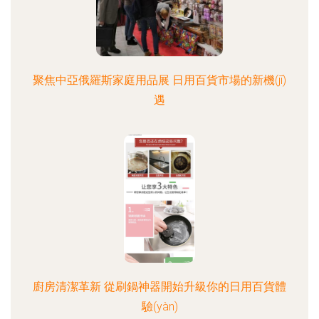
聚焦中亞俄羅斯家庭用品展 日用百貨市場的新機(jī)
遇
廚房清潔革新 從刷鍋神器開始升級你的日用百貨體
驗(yàn)