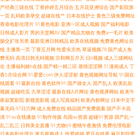
产经典三级在线
丁香婷婷五月综合
五月花亚洲综合
国产影院第
夜剧场 A色在线观看 精品91国产0 日本女人日叉网站 91看频 国产黑丝91 午
一页
乱码欧美孕交
超碰在线艹
日本在线护士
黄色三级免费网址
香港电影伦理片
91黄色电影
亚洲一区成人视频
国产福利电影
夜无码久久 av资源网站 九九大香蕉 女同互怼互操 日本不卡成人 91破处免费
日韩成人影片
男的天堂网AV
国产精品尤物在
免费a一毛片
欧美
肠交扩张另类
最新亚洲日韩精品
欧美在线视频
免费黄色网址在
看 国产喷水自拍 日韩色综合网 91老司机福利 韩国日本视频 亚洲第七页国产
线
主播第一页
丁香五月网
性爱东京热
草逼视频78
国产成人免
费无码
高清日韩无码视频
宗和网五月天
日b视频
成人三级网站
www日日 免费超碰在线99 性爱福利网 白丝喷水网站 精品在线视频 四虎性
在
主播福利姬h在线
国产精一精二区
基情涩涩网
51漫画成人
丁
爱aV 97欧美资源
香5月综合网
91爱爱com
伊人涩涩射
黄色视频网址导航
91国在
线观看
91最新自拍
黄色软件91
国产操女人
国产乱人
欧美乱欲
视频
超碰吃瓜
久草涩涩
最新在线A片网址
黄色视屏网站
欧美午
夜寂寞影院
新视觉影视
成人写真福利
欧美内射网址
日本中文字
幕无码
97日穴网
成人免费在线
精品国产免费观看
国产不卡高
清
91av在线播放
91制作传媒
岛国av资源
超碰91资源
国产乱一
乱二乱三
日韩美女直播
91尤物69
蜜桃午夜激情
免费伦理电影
日本电影伦理片
黄瓜视频成人
性爱婷婷
爱豆在线看
麻豆影院爱