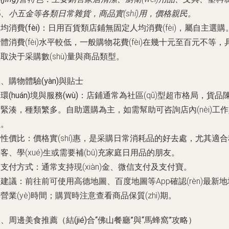
、小五金等各類日常雜貨，商品實(shí)用，價格親民。
均消費(fèi)
：日用百貨類店鋪無固定人均消費(fèi)，屬自主選購
體消費(fèi)水平較低，一般購物花費(fèi)在幾十元至百元不等，
取決于采購數(shù)量與商品類型。
、購物體驗(yàn)與貼士
.
環(huán)境與服務(wù)
：店鋪通常為社區(qū)型超市格局，貨品
緊湊，種類繁多。自助選購為主，如需幫助可咨詢店內(nèi)工
員。
.
性價比
：價格實(shí)惠，是采購日常消耗品的好去處，尤其適合
客、學(xué)生或需要補(bǔ)充家庭日用品的朋友。
.
支付方式
：通常支持現(xiàn)金、微信支付及支付寶。
.
建議
：前往前可使用高德地圖、百度地圖等App確認(rèn)最新地
營業(yè)時間；購買時注意查看商品保質(zhì)期。
、周邊美食推薦（結(jié)合“佛山餐廳”與“馬蜂窩”攻略）