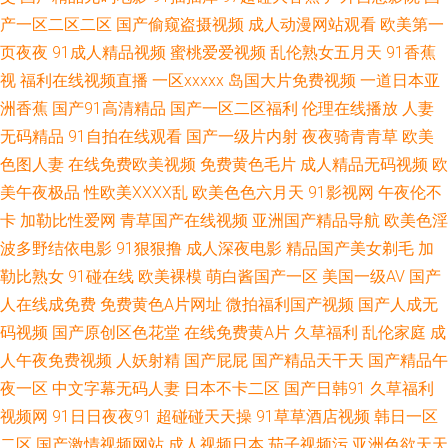
产一区二区二区
国产偷窥盗摄视频
成人动漫网站观看
欧美第一
先锋女人成人 91黑丝美女诱惑 97午夜啪啪视频 超碰在线人人看 国产日逼免
页夜夜
91成人精品视频
蜜桃爱爱视频
乱伦熟女五月天
91香蕉
视
福利在线视频直播
一区xxxxx
岛国大片免费视频
一道日本亚
费视频 久久视频老司机 欧美黑人大吊视频 日韩TVA级片 少妇午夜电影 香蕉
洲香蕉
国产91高清精品
国产一区二区福利
伦理在线播放
人妻
视频网址 91小视频性生活 肏屄视频福利社 豆花吃瓜 国产人妖网站 久久精品
无码精品
91自拍在线观看
国产一级片内射
夜夜骑青青草
欧美
色图人妻
在线免费欧美视频
免费黄色毛片
成人精品无码视频
欧
人人妻 欧美变态一区 日韩欧美色色 香蕉视频黄在线 91福利在线观看 av亚洲
美午夜极品
性欧美ⅩⅩⅩⅩ乱
欧美色色六月天
91影视网
午夜伦不
卡
加勒比性爱网
青草国产在线视频
亚洲国产精品导航
欧美色淫
东方 国产簧片网址 极品色导航 美女做爱视频久久 人摸人人超碰日本 日韩一
波多野结依电影
91狠狠撸
成人深夜电影
精品国产美女剃毛
加
勒比熟女
91碰在线
欧美裸模
萌白酱国产一区
美国一级AV
国产
级免费观看 亚洲黄色官网 91视频第十页 超碰碰影院 国产网络自拍 久久依人
人在线成免费
免费黄色A片网址
微拍福利国产视频
国产人成无
码视频
国产原创区色花堂
在线免费黄A片
久草福利
乱伦家庭
成
精品综合 欧美性天天操 日韩av社区 偷窥自拍五月天 亚洲影院午夜影院 97超
人午夜免费视频
人妖射精
国产屁屁
国产精品天干天
国产精品午
碰热线 肏屄视频软件下载 国产天天综合网 久久人人天天超碰 97窝窝福利 91
夜一区
中文字幕无码人妻
日本不卡二区
国产日韩91
久草福利
视频网
91日日夜夜91
超碰碰天天操
91草草酒店视频
韩日一区
操黑丝 av福利区 国产合集 加勒比宅男天堂 欧美色图网站名称 三级网站大全
二区
国产激情视频网站
成人视频日本
茄子视频污
亚洲色欲天天