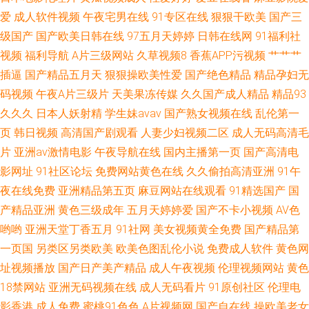
爱
成人软件视频
午夜宅男在线
91专区在线
狠狠干欧美
国产三
级国产
国产欧美日韩在线
97五月天婷婷
日韩在线网
91福利社
视频
福利导航
A片三级网站
久草视频8
香蕉APP污视频
艹艹艹
插逼
国产精品五月天
狠狠操欧美性爱
国产绝色精品
精品孕妇无
码视频
午夜A片三级片
天美果冻传媒
久久国产成人精品
精品93
久久久
日本人妖射精
学生妹avav
国产熟女视频在线
乱伦第一
页
韩日视频
高清国产剧观看
人妻少妇视频二区
成人无码高清毛
片
亚洲av激情电影
午夜导航在线
国内主播第一页
国产高清电
影网址
91社区论坛
免费网站黄色在线
久久偷拍高清亚洲
91午
夜在线免费
亚洲精品第五页
麻豆网站在线观看
91精选国产
国
产精品亚洲
黄色三级成年
五月天婷婷爱
国产不卡小视频
AV色
哟哟
亚洲天堂丁香五月
91社网
美女视频黄全免费
国产精品第
一页国
另类区另类欧美
欧美色图乱伦小说
免费成人软件
黄色网
址视频播放
国产日产美产精品
成人午夜视频
伦理视频网站
黄色
18禁网站
亚洲无码视频在线
成人无码看片
91原创社区
伦理电
影香港
成人免费
蜜桃91色色
A片视频网
国产自在线
操欧美老女